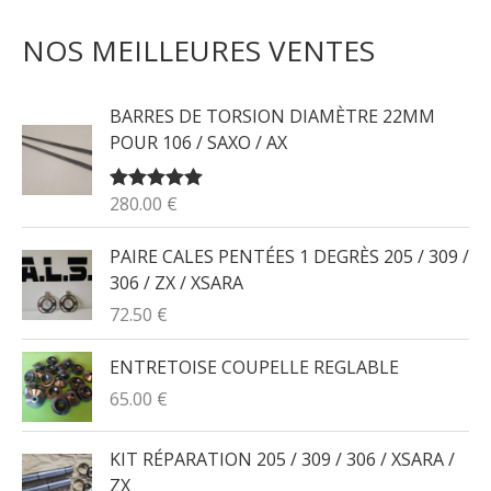
C
I
I
NOS MEILLEURES VENTES
H
X
X
E
M
M
R
BARRES DE TORSION DIAMÈTRE 22MM
I
A
POUR 106 / SAXO / AX
C
N
X
H
280.00
€
NOTE
5.00
E
SUR 5
P
PAIRE CALES PENTÉES 1 DEGRÈS 205 / 309 /
306 / ZX / XSARA
O
72.50
€
U
R
ENTRETOISE COUPELLE REGLABLE
65.00
€
:
KIT RÉPARATION 205 / 309 / 306 / XSARA /
ZX