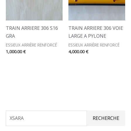
TRAIN ARRIERE 306 S16
TRAIN ARRIERE 306 VOIE
GRA
LARGE A PYLONE
ESSIEUX ARRIÈRE RENFORCÉ
ESSIEUX ARRIÈRE RENFORCÉ
1,000.00
€
4,000.00
€
R
P
P
RECHERCHE
E
R
R