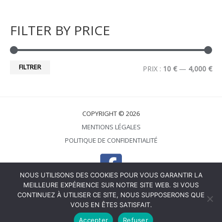
FILTER BY PRICE
FILTRER
PRIX :
10 €
—
4,000 €
COPYRIGHT © 2026
MENTIONS LÉGALES
POLITIQUE DE CONFIDENTIALITÉ
NOUS UTILISONS DES COOKIES POUR VOUS GARANTIR LA
MEILLEURE EXPÉRIENCE SUR NOTRE SITE WEB. SI VOUS
POWERED BY
CONTINUEZ À UTILISER CE SITE, NOUS SUPPOSERONS QUE
VOUS EN ÊTES SATISFAIT.
CGV
Accepter
Refuser