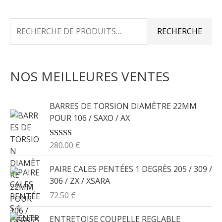
R
RECHERCHE
E
C
NOS MEILLEURES VENTES
H
E
R
BARRES DE TORSION DIAMÈTRE 22MM
POUR 106 / SAXO / AX
C
H
280.00
€
NOTE
5.00
E
SUR 5
P
PAIRE CALES PENTÉES 1 DEGRÈS 205 / 309 /
306 / ZX / XSARA
O
72.50
€
U
R
ENTRETOISE COUPELLE REGLABLE