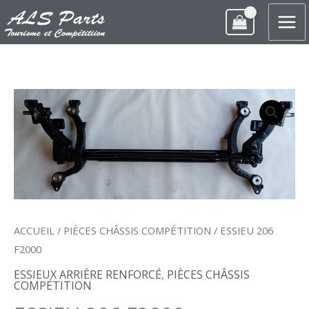
ALLER
AU
CONTENU
QUANTITÉ
DE
ESSIEU
206
F2000
ACCUEIL
/
PIÈCES CHÂSSIS COMPÉTITION
/ ESSIEU 206
F2000
ESSIEUX ARRIÈRE RENFORCÉ
,
PIÈCES CHÂSSIS
COMPÉTITION